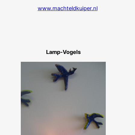
www.machteldkuiper.nl
Lamp-Vogels