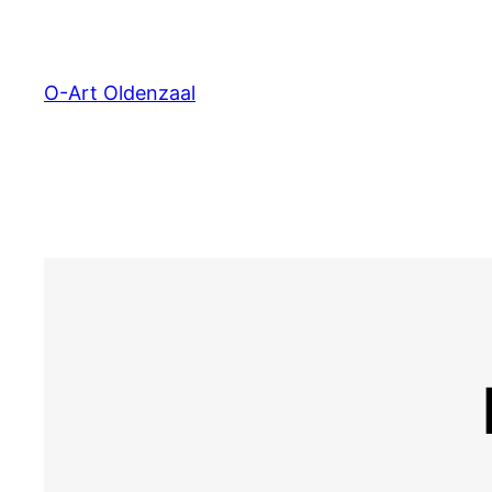
Ga
naar
de
O-Art Oldenzaal
inhoud