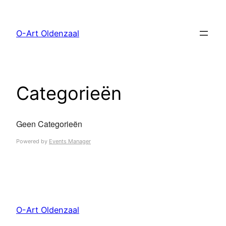
Ga
naar
O-Art Oldenzaal
de
inhoud
Categorieën
Geen Categorieën
Powered by
Events Manager
O-Art Oldenzaal